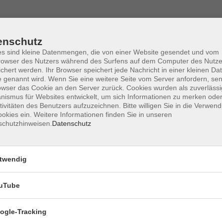
AGB
Datenschutzerklärung
Impressum
Widerrufs
enschutz
s sind kleine Datenmengen, die von einer Website gesendet und vom
owser des Nutzers während des Surfens auf dem Computer des Nutze
chert werden. Ihr Browser speichert jede Nachricht in einer kleinen Dat
 genannt wird. Wenn Sie eine weitere Seite vom Server anfordern, se
owser das Cookie an den Server zurück. Cookies wurden als zuverlässi
Öffnungszeiten Aulendorf
ismus für Websites entwickelt, um sich Informationen zu merken oder
tivitäten des Benutzers aufzuzeichnen. Bitte willigen Sie in die Verwen
okies ein. Weitere Informationen finden Sie in unseren
schutzhinweisen.
Datenschutz
Mo
09:00 - 12:00 Uhr
14:00 - 16:00 Uhr
Di
09:00 - 12:00 Uhr
twendig
14:00 - 16:00 Uhr
Mi
09:00 - 12:00 Uhr
Do
09:00 - 12:00 Uhr
uTube
15:00 - 18:00 Uhr
ogle-Tracking