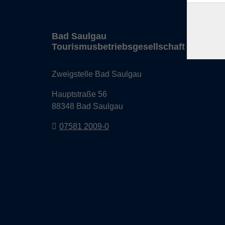
Bad Saulgau
Tourismusbetriebsgesellschaft mbH
Zweigstelle Bad Saulgau
Hauptstraße 56
88348 Bad Saulgau
07581 2009-0