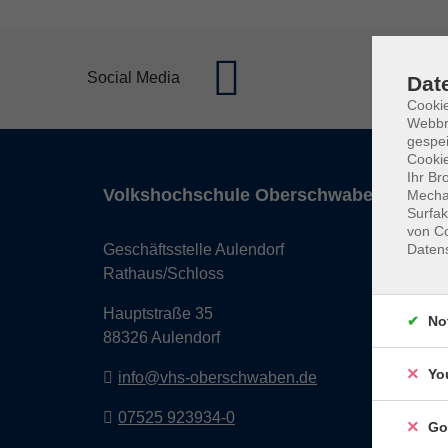
Social Media
Dat
Cookie
Webbr
gespei
Cookie
Ihr Br
Volkshochschule Oberschwaben
Mechan
Surfak
von Co
Daten
Geschäftsstelle Aulendorf
Rathaus/Schloss
Hauptstraße 35
No
88326 Aulendorf
Yo
info@vhs-oberschwaben.de
07525 923934-0
Go