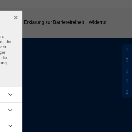
×
belehrung
Erklärung zur Barrierefreiheit
Widerruf
rs
ei, die
ndet
ger
 die
dung