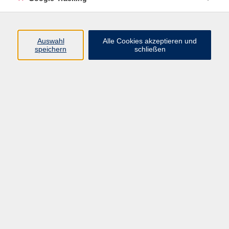
Verwaltung
Auswahl
Alle Cookies akzeptieren und
speichern
schließen
Monika Rist
Verwaltung
07525 923934-20
rist@vhs-oberschwaben.de
Martina Keller
Verwaltung
07525 923934-60
keller@vhs-oberschwaben.de