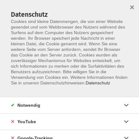
×
Datenschutz
Cookies sind kleine Datenmengen, die von einer Website
gesendet und vom Webbrowser des Nutzers während des
Surfens auf dem Computer des Nutzers gespeichert
Zum Hauptinhalt springen
Sie sind hier:
werden. Ihr Browser speichert jede Nachricht in einer
Über uns
Unsere Mitarbeiter
kleinen Datei, die Cookie genannt wird. Wenn Sie eine
weitere Seite vom Server anfordern, sendet Ihr Browser
das Cookie an den Server zurück. Cookies wurden als
zuverlässiger Mechanismus für Websites entwickelt, um
sich Informationen zu merken oder die Surfaktivitäten des
Benutzers aufzuzeichnen. Bitte willigen Sie in die
Leitung
Verwendung von Cookies ein. Weitere Informationen finden
Sie in unseren Datenschutzhinweisen.
Datenschutz
Barbara Holly
Notwendig
Leitung
07525 923934-50
YouTube
holly@vhs-oberschwaben.de
Google-Tracking