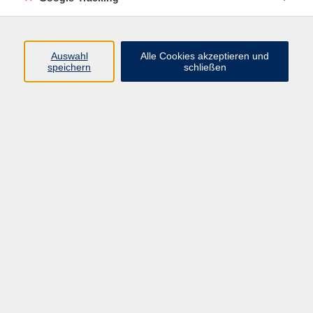
Volkshochschule Oberschwaben
Auswahl
Alle Cookies akzeptieren und
Geschäftsstelle Aulendorf
speichern
schließen
Rathaus/Schloss
Hauptstraße 35
88326 Aulendorf
info@vhs-oberschwaben.de
07525 923934-0
Bad Saulgau Tourismusbetriebsgesellschaft mbH
Zweigstelle Bad Saulgau
Hauptstraße 56