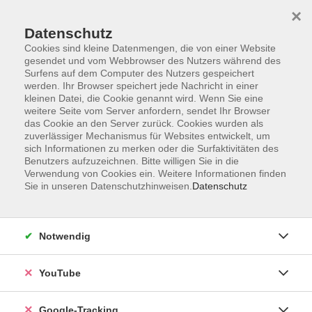
×
Datenschutz
Cookies sind kleine Datenmengen, die von einer Website
gesendet und vom Webbrowser des Nutzers während des
Surfens auf dem Computer des Nutzers gespeichert
Zum Hauptinhalt springen
werden. Ihr Browser speichert jede Nachricht in einer
kleinen Datei, die Cookie genannt wird. Wenn Sie eine
weitere Seite vom Server anfordern, sendet Ihr Browser
Der Kurs konnte nicht gefunden werden.
das Cookie an den Server zurück. Cookies wurden als
zuverlässiger Mechanismus für Websites entwickelt, um
sich Informationen zu merken oder die Surfaktivitäten des
Benutzers aufzuzeichnen. Bitte willigen Sie in die
Verwendung von Cookies ein. Weitere Informationen finden
Sie in unseren Datenschutzhinweisen.
Datenschutz
AGB
Datenschutzerklärung
Impressum
Notwendig
Widerrufsbelehrung
Erklärung zur Barrierefreiheit
YouTube
Widerruf
Google-Tracking