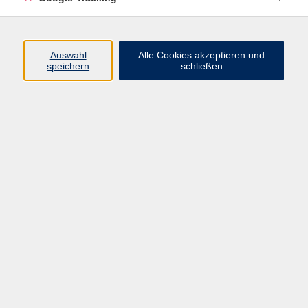
Volkshochschule Oberschwaben
Auswahl
Alle Cookies akzeptieren und
Geschäftsstelle Aulendorf
speichern
schließen
Rathaus/Schloss
Hauptstraße 35
88326 Aulendorf
info@vhs-oberschwaben.de
07525 923934-0
Bad Saulgau Tourismusbetriebsgesellschaft mbH
Zweigstelle Bad Saulgau
Hauptstraße 56