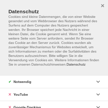
×
Datenschutz
Cookies sind kleine Datenmengen, die von einer Website
gesendet und vom Webbrowser des Nutzers während des
Surfens auf dem Computer des Nutzers gespeichert
Zum Hauptinhalt springen
werden. Ihr Browser speichert jede Nachricht in einer
kleinen Datei, die Cookie genannt wird. Wenn Sie eine
weitere Seite vom Server anfordern, sendet Ihr Browser
Der Kurs konnte nicht gefunden werden.
das Cookie an den Server zurück. Cookies wurden als
zuverlässiger Mechanismus für Websites entwickelt, um
sich Informationen zu merken oder die Surfaktivitäten des
Benutzers aufzuzeichnen. Bitte willigen Sie in die
Verwendung von Cookies ein. Weitere Informationen finden
Sie in unseren Datenschutzhinweisen.
Datenschutz
AGB
Datenschutzerklärung
Impressum
Notwendig
Widerrufsbelehrung
Erklärung zur Barrierefreiheit
YouTube
Widerruf
Google-Tracking