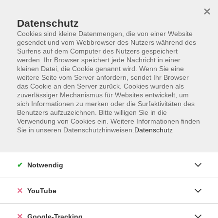
×
Datenschutz
Cookies sind kleine Datenmengen, die von einer Website
gesendet und vom Webbrowser des Nutzers während des
Surfens auf dem Computer des Nutzers gespeichert
Zum Hauptinhalt springen
werden. Ihr Browser speichert jede Nachricht in einer
kleinen Datei, die Cookie genannt wird. Wenn Sie eine
weitere Seite vom Server anfordern, sendet Ihr Browser
Der Kurs konnte nicht gefunden werden.
das Cookie an den Server zurück. Cookies wurden als
zuverlässiger Mechanismus für Websites entwickelt, um
sich Informationen zu merken oder die Surfaktivitäten des
Benutzers aufzuzeichnen. Bitte willigen Sie in die
Verwendung von Cookies ein. Weitere Informationen finden
Sie in unseren Datenschutzhinweisen.
Datenschutz
AGB
Datenschutzerklärung
Impressum
Notwendig
Widerrufsbelehrung
Erklärung zur Barrierefreiheit
YouTube
Widerruf
Google-Tracking