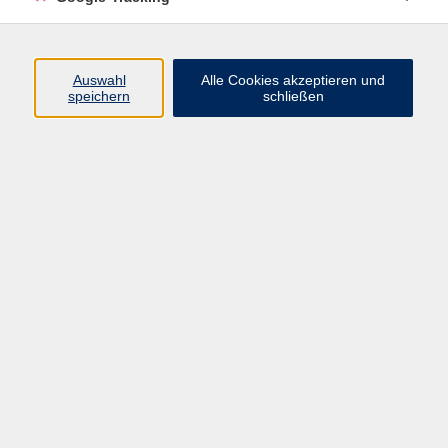
Volkshochschule Oberschwaben
Auswahl
Alle Cookies akzeptieren und
Geschäftsstelle Aulendorf
speichern
schließen
Rathaus/Schloss
Hauptstraße 35
88326 Aulendorf
info@vhs-oberschwaben.de
07525 923934-0
Bad Saulgau Tourismusbetriebsgesellschaft mbH
Zweigstelle Bad Saulgau
Hauptstraße 56