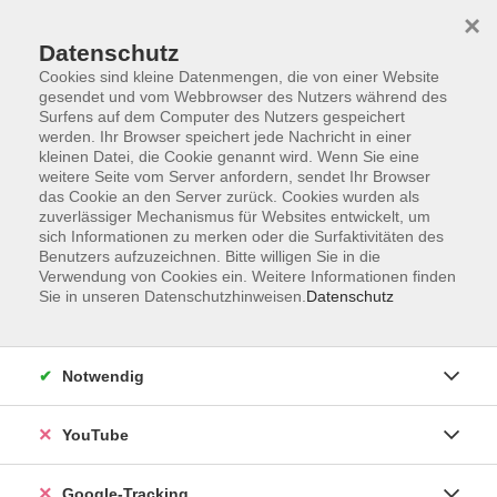
×
Datenschutz
Cookies sind kleine Datenmengen, die von einer Website
gesendet und vom Webbrowser des Nutzers während des
Surfens auf dem Computer des Nutzers gespeichert
Zum Hauptinhalt springen
werden. Ihr Browser speichert jede Nachricht in einer
kleinen Datei, die Cookie genannt wird. Wenn Sie eine
weitere Seite vom Server anfordern, sendet Ihr Browser
Philosophie / Religion /
das Cookie an den Server zurück. Cookies wurden als
zuverlässiger Mechanismus für Websites entwickelt, um
Ethik
sich Informationen zu merken oder die Surfaktivitäten des
Benutzers aufzuzeichnen. Bitte willigen Sie in die
Verwendung von Cookies ein. Weitere Informationen finden
Sie in unseren Datenschutzhinweisen.
Datenschutz
0 Kurse
Notwendig
zurück zu Politik - Gesellschaft - Umwelt
YouTube
Ergebnisse filtern
Google-Tracking