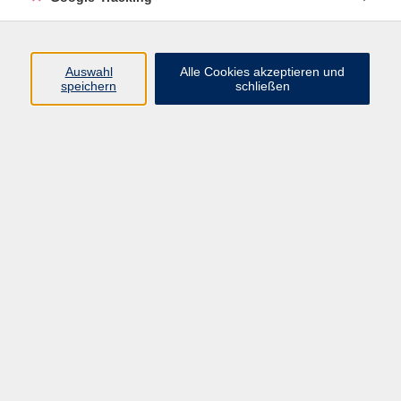
Keine passenden Kurse gefunden.
Auswahl
Alle Cookies akzeptieren und
speichern
schließen
AGB
Datenschutzerklärung
Impressum
Widerrufsbelehrung
Erklärung zur Barrierefreiheit
Widerruf
Volkshochschule Oberschwaben