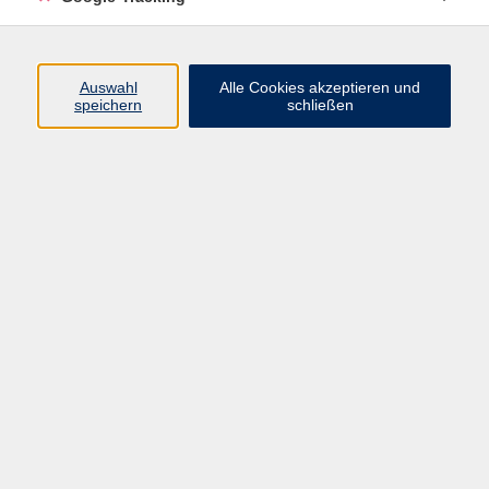
Ökonomie / Recht / Finanzen
4
Pädagogik / Erziehung / Familie
4
Auswahl
Alle Cookies akzeptieren und
Persönlichkeitsentwicklung / Psychologie
8
speichern
schließen
Philosophie / Religion / Ethik
Länder- und Heimatkunde / Stadtkultur
7
Natur / Ökologie / Nachhaltigkeit
8
Haushalt / Garten
4
Aktive Freizeitgestaltung
5
Ergebnisse filtern
Bildungszeit:Souverän in Stürmen -
Konfliktmanagement und Emotionale
Intelligenz