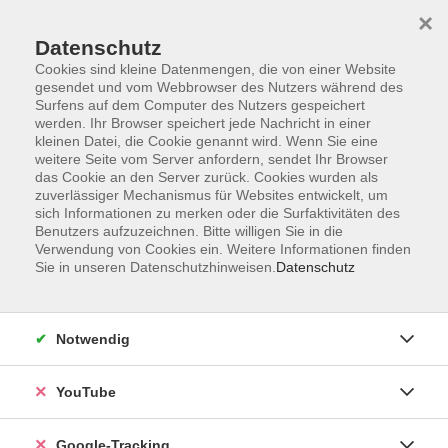
×
Datenschutz
Cookies sind kleine Datenmengen, die von einer Website
gesendet und vom Webbrowser des Nutzers während des
Surfens auf dem Computer des Nutzers gespeichert
Zum Hauptinhalt springen
werden. Ihr Browser speichert jede Nachricht in einer
kleinen Datei, die Cookie genannt wird. Wenn Sie eine
weitere Seite vom Server anfordern, sendet Ihr Browser
Politik - Gesellschaft -
das Cookie an den Server zurück. Cookies wurden als
zuverlässiger Mechanismus für Websites entwickelt, um
Umwelt
sich Informationen zu merken oder die Surfaktivitäten des
Benutzers aufzuzeichnen. Bitte willigen Sie in die
Verwendung von Cookies ein. Weitere Informationen finden
Sie in unseren Datenschutzhinweisen.
Datenschutz
40 Kurse
Notwendig
Kurse nach Themen
YouTube
Geschichte / Zeitgeschichte
1
Politik / Bürgerschaftliches Engagement
1
Google-Tracking