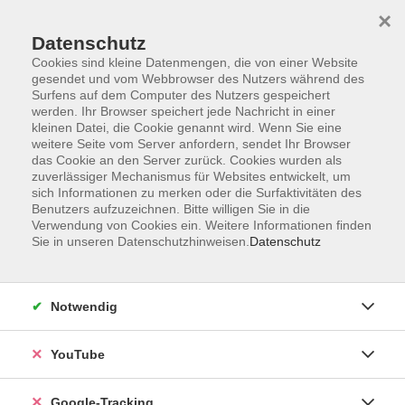
×
Datenschutz
Cookies sind kleine Datenmengen, die von einer Website
gesendet und vom Webbrowser des Nutzers während des
Surfens auf dem Computer des Nutzers gespeichert
Zum Hauptinhalt springen
werden. Ihr Browser speichert jede Nachricht in einer
kleinen Datei, die Cookie genannt wird. Wenn Sie eine
weitere Seite vom Server anfordern, sendet Ihr Browser
das Cookie an den Server zurück. Cookies wurden als
Foto / Film / Audio
zuverlässiger Mechanismus für Websites entwickelt, um
sich Informationen zu merken oder die Surfaktivitäten des
Benutzers aufzuzeichnen. Bitte willigen Sie in die
Verwendung von Cookies ein. Weitere Informationen finden
Sie in unseren Datenschutzhinweisen.
Datenschutz
3 Kurse
Notwendig
zurück zu Kultur - Gestalten
YouTube
Ergebnisse filtern
Google-Tracking