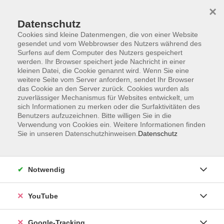
×
Datenschutz
Cookies sind kleine Datenmengen, die von einer Website
gesendet und vom Webbrowser des Nutzers während des
Surfens auf dem Computer des Nutzers gespeichert
Zum Hauptinhalt springen
werden. Ihr Browser speichert jede Nachricht in einer
kleinen Datei, die Cookie genannt wird. Wenn Sie eine
weitere Seite vom Server anfordern, sendet Ihr Browser
das Cookie an den Server zurück. Cookies wurden als
Musik und Gestalten
zuverlässiger Mechanismus für Websites entwickelt, um
sich Informationen zu merken oder die Surfaktivitäten des
Benutzers aufzuzeichnen. Bitte willigen Sie in die
Verwendung von Cookies ein. Weitere Informationen finden
Sie in unseren Datenschutzhinweisen.
Datenschutz
5 Kurse
Notwendig
zurück zu Junge vhs
YouTube
Ergebnisse filtern
Google-Tracking