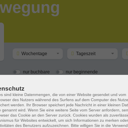
ewegung
Wochentage
Tageszeit
nur buchbare
nur beginnende
enschutz
Keine passenden Kurse gefunden.
s sind kleine Datenmengen, die von einer Website gesendet und vom
owser des Nutzers während des Surfens auf dem Computer des Nutze
chert werden. Ihr Browser speichert jede Nachricht in einer kleinen Dat
 genannt wird. Wenn Sie eine weitere Seite vom Server anfordern, se
owser das Cookie an den Server zurück. Cookies wurden als zuverlässi
ismus für Websites entwickelt, um sich Informationen zu merken oder
tivitäten des Benutzers aufzuzeichnen. Bitte willigen Sie in die Verwen