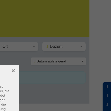
Ort
Dozent
Datum aufsteigend
×
rs
ei, die
ndet
ger
 die
dung