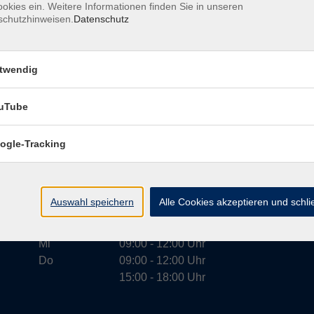
okies ein. Weitere Informationen finden Sie in unseren
schutzhinweisen.
Datenschutz
AGB
Datenschutzerklärung
Impressum
Widerrufs
twendig
uTube
Öffnungszeiten Aulendorf
ogle-Tracking
Mo
09:00 - 12:00 Uhr
14:00 - 16:00 Uhr
Auswahl speichern
Alle Cookies akzeptieren und schl
Di
09:00 - 12:00 Uhr
14:00 - 16:00 Uhr
Mi
09:00 - 12:00 Uhr
Do
09:00 - 12:00 Uhr
15:00 - 18:00 Uhr