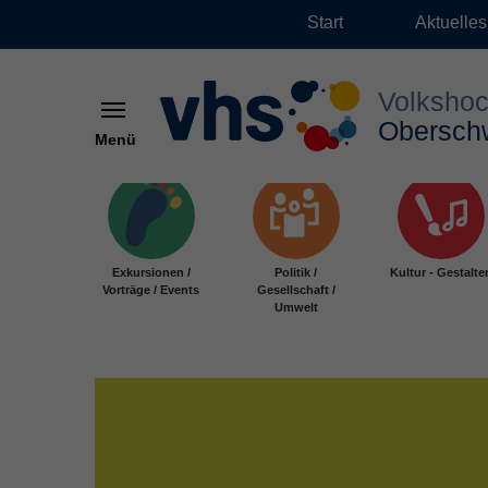
Start
Aktuelles
Menü
Zum Hauptinhalt springen
Exkursionen /
Politik /
Kultur - Gestalte
Vorträge / Events
Gesellschaft /
Umwelt