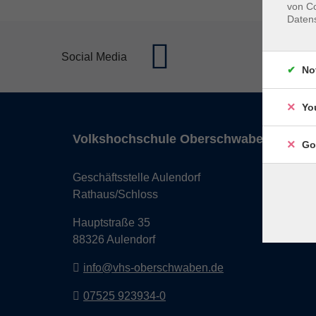
von Co
Daten
Social Media
No
Yo
Volkshochschule Oberschwaben
Go
Geschäftsstelle Aulendorf
Rathaus/Schloss
Hauptstraße 35
88326 Aulendorf
info@vhs-oberschwaben.de
07525 923934-0