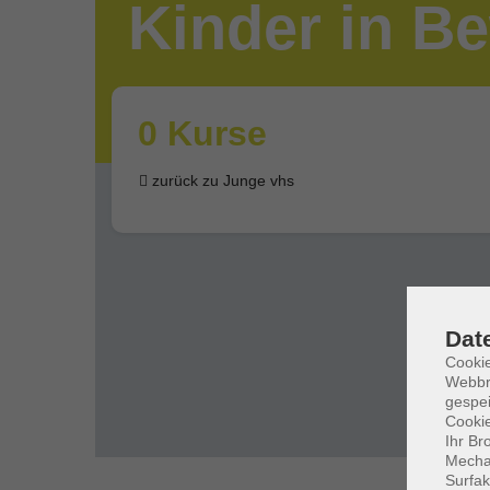
Kinder in B
0 Kurse
zurück zu Junge vhs
Dat
Cookie
Webbr
gespei
Cookie
Ihr Br
Mechan
Surfak