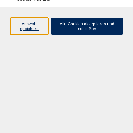
Volkshochschule Oberschwaben
Auswahl
Alle Cookies akzeptieren und
Geschäftsstelle Aulendorf
speichern
schließen
Rathaus/Schloss
Hauptstraße 35
88326 Aulendorf
info@vhs-oberschwaben.de
07525 923934-0
Bad Saulgau Tourismusbetriebsgesellschaft mbH
Zweigstelle Bad Saulgau
Hauptstraße 56