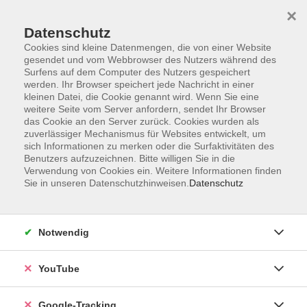
×
Datenschutz
Cookies sind kleine Datenmengen, die von einer Website
gesendet und vom Webbrowser des Nutzers während des
Surfens auf dem Computer des Nutzers gespeichert
Zum Hauptinhalt springen
werden. Ihr Browser speichert jede Nachricht in einer
kleinen Datei, die Cookie genannt wird. Wenn Sie eine
weitere Seite vom Server anfordern, sendet Ihr Browser
Der Kurs konnte nicht gefunden werden.
das Cookie an den Server zurück. Cookies wurden als
zuverlässiger Mechanismus für Websites entwickelt, um
sich Informationen zu merken oder die Surfaktivitäten des
Benutzers aufzuzeichnen. Bitte willigen Sie in die
Verwendung von Cookies ein. Weitere Informationen finden
Sie in unseren Datenschutzhinweisen.
Datenschutz
AGB
Datenschutzerklärung
Impressum
Notwendig
Widerrufsbelehrung
Erklärung zur Barrierefreiheit
YouTube
Widerruf
Google-Tracking