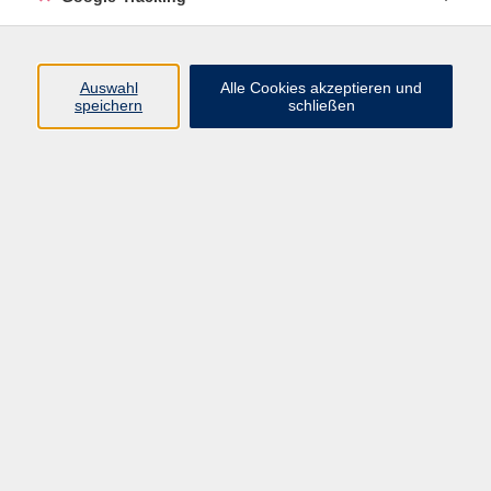
Prävention / Krankheit / Gesundheit
3
Gesundheitspflege / Kosmetik
Auswahl
Alle Cookies akzeptieren und
Essen / Trinken / Ernährung
15
speichern
schließen
Gesundheit / Psyche
1
Nordic Walking
2
Ergebnisse filtern
Traditionelles Bogenschießen-
Einsteigerkurs - Sommerkurs
Sa. 22.08.2026 10:00
Aulendorf