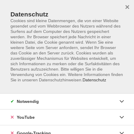
×
Datenschutz
Cookies sind kleine Datenmengen, die von einer Website
gesendet und vom Webbrowser des Nutzers während des
Surfens auf dem Computer des Nutzers gespeichert
Zum Hauptinhalt springen
werden. Ihr Browser speichert jede Nachricht in einer
kleinen Datei, die Cookie genannt wird. Wenn Sie eine
weitere Seite vom Server anfordern, sendet Ihr Browser
das Cookie an den Server zurück. Cookies wurden als
Gesundheit
zuverlässiger Mechanismus für Websites entwickelt, um
sich Informationen zu merken oder die Surfaktivitäten des
Benutzers aufzuzeichnen. Bitte willigen Sie in die
Verwendung von Cookies ein. Weitere Informationen finden
Sie in unseren Datenschutzhinweisen.
Datenschutz
57 Kurse
Notwendig
Kurse nach Themen
YouTube
Entspannung / Stressbewältigung
23
Bewegung / Fitness
23
Google-Tracking