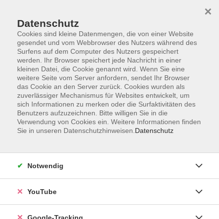
×
Datenschutz
Cookies sind kleine Datenmengen, die von einer Website
gesendet und vom Webbrowser des Nutzers während des
Surfens auf dem Computer des Nutzers gespeichert
Zum Hauptinhalt springen
werden. Ihr Browser speichert jede Nachricht in einer
kleinen Datei, die Cookie genannt wird. Wenn Sie eine
weitere Seite vom Server anfordern, sendet Ihr Browser
Der Kurs konnte nicht gefunden werden.
das Cookie an den Server zurück. Cookies wurden als
zuverlässiger Mechanismus für Websites entwickelt, um
sich Informationen zu merken oder die Surfaktivitäten des
Benutzers aufzuzeichnen. Bitte willigen Sie in die
Verwendung von Cookies ein. Weitere Informationen finden
Sie in unseren Datenschutzhinweisen.
Datenschutz
AGB
Datenschutzerklärung
Impressum
Notwendig
Widerrufsbelehrung
Erklärung zur Barrierefreiheit
YouTube
Widerruf
Google-Tracking