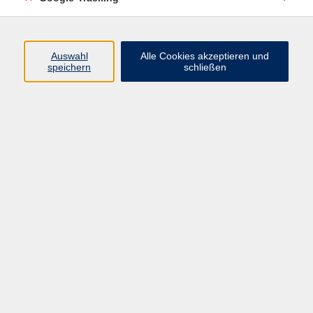
Volkshochschule Oberschwaben
Auswahl
Alle Cookies akzeptieren und
Geschäftsstelle Aulendorf
speichern
schließen
Rathaus/Schloss
Hauptstraße 35
88326 Aulendorf
info@vhs-oberschwaben.de
07525 923934-0
Bad Saulgau Tourismusbetriebsgesellschaft mbH
Zweigstelle Bad Saulgau
Hauptstraße 56