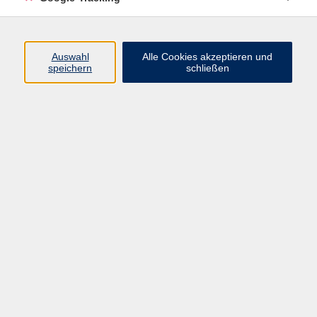
Keine passenden Kurse gefunden.
Auswahl
Alle Cookies akzeptieren und
speichern
schließen
AGB
Datenschutzerklärung
Impressum
Widerrufsbelehrung
Erklärung zur Barrierefreiheit
Widerruf
Volkshochschule Oberschwaben