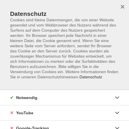
×
Datenschutz
Cookies sind kleine Datenmengen, die von einer Website
gesendet und vom Webbrowser des Nutzers während des
Surfens auf dem Computer des Nutzers gespeichert
Zum Hauptinhalt springen
werden. Ihr Browser speichert jede Nachricht in einer
kleinen Datei, die Cookie genannt wird. Wenn Sie eine
weitere Seite vom Server anfordern, sendet Ihr Browser
Kaufmännische
das Cookie an den Server zurück. Cookies wurden als
Grundlagen /
zuverlässiger Mechanismus für Websites entwickelt, um
sich Informationen zu merken oder die Surfaktivitäten des
Existenzgründung
Benutzers aufzuzeichnen. Bitte willigen Sie in die
Verwendung von Cookies ein. Weitere Informationen finden
Sie in unseren Datenschutzhinweisen.
Datenschutz
0 Kurse
Notwendig
zurück zu Beruf - IT- Grundbildung
YouTube
Ergebnisse filtern
Google-Tracking