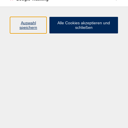
Volkshochschule Oberschwaben
Auswahl
Alle Cookies akzeptieren und
Geschäftsstelle Aulendorf
speichern
schließen
Rathaus/Schloss
Hauptstraße 35
88326 Aulendorf
info@vhs-oberschwaben.de
07525 923934-0
Bad Saulgau Tourismusbetriebsgesellschaft mbH
Zweigstelle Bad Saulgau
Hauptstraße 56