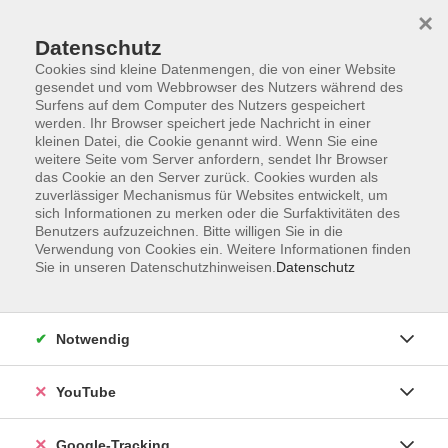
×
Datenschutz
Cookies sind kleine Datenmengen, die von einer Website
gesendet und vom Webbrowser des Nutzers während des
Surfens auf dem Computer des Nutzers gespeichert
Zum Hauptinhalt springen
werden. Ihr Browser speichert jede Nachricht in einer
kleinen Datei, die Cookie genannt wird. Wenn Sie eine
weitere Seite vom Server anfordern, sendet Ihr Browser
Der Kurs konnte nicht gefunden werden.
das Cookie an den Server zurück. Cookies wurden als
zuverlässiger Mechanismus für Websites entwickelt, um
sich Informationen zu merken oder die Surfaktivitäten des
Benutzers aufzuzeichnen. Bitte willigen Sie in die
Verwendung von Cookies ein. Weitere Informationen finden
Sie in unseren Datenschutzhinweisen.
Datenschutz
AGB
Datenschutzerklärung
Impressum
Notwendig
Widerrufsbelehrung
Erklärung zur Barrierefreiheit
YouTube
Widerruf
Google-Tracking