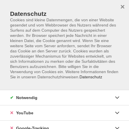
×
Datenschutz
Cookies sind kleine Datenmengen, die von einer Website
gesendet und vom Webbrowser des Nutzers während des
Surfens auf dem Computer des Nutzers gespeichert
Zum Hauptinhalt springen
werden. Ihr Browser speichert jede Nachricht in einer
kleinen Datei, die Cookie genannt wird. Wenn Sie eine
weitere Seite vom Server anfordern, sendet Ihr Browser
das Cookie an den Server zurück. Cookies wurden als
Berufliche Orientierung
zuverlässiger Mechanismus für Websites entwickelt, um
sich Informationen zu merken oder die Surfaktivitäten des
Benutzers aufzuzeichnen. Bitte willigen Sie in die
Verwendung von Cookies ein. Weitere Informationen finden
Sie in unseren Datenschutzhinweisen.
Datenschutz
0 Kurse
Notwendig
zurück zu Beruf - IT- Grundbildung
YouTube
Ergebnisse filtern
Google-Tracking