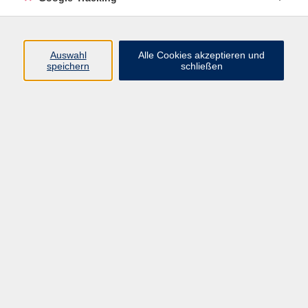
Keine passenden Kurse gefunden.
Auswahl
Alle Cookies akzeptieren und
speichern
schließen
AGB
Datenschutzerklärung
Impressum
Widerrufsbelehrung
Erklärung zur Barrierefreiheit
Widerruf
Volkshochschule Oberschwaben