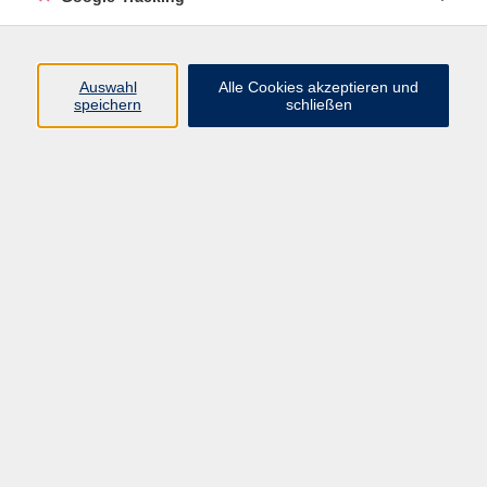
Di. 22.09.2026 17:30
Winterstettenstadt
Auswahl
Alle Cookies akzeptieren und
speichern
schließen
zurück zur Übersicht
AGB
Datenschutzerklärung
Impressum
Widerrufsbelehrung
Erklärung zur Barrierefreiheit
Widerruf