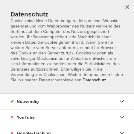
×
Datenschutz
Cookies sind kleine Datenmengen, die von einer Website
gesendet und vom Webbrowser des Nutzers während des
Surfens auf dem Computer des Nutzers gespeichert
Zum Hauptinhalt springen
Sie sind hier:
werden. Ihr Browser speichert jede Nachricht in einer
Über uns
Unsere Dozentinnen und Dozenten
kleinen Datei, die Cookie genannt wird. Wenn Sie eine
weitere Seite vom Server anfordern, sendet Ihr Browser
das Cookie an den Server zurück. Cookies wurden als
Brauchle, Martina
zuverlässiger Mechanismus für Websites entwickelt, um
sich Informationen zu merken oder die Surfaktivitäten des
Benutzers aufzuzeichnen. Bitte willigen Sie in die
Verwendung von Cookies ein. Weitere Informationen finden
Sie in unseren Datenschutzhinweisen.
Datenschutz
Yoga
Mo. 14.09.2026 17:30
Winterstettenstadt
Notwendig
YouTube
Yoga
Google-Tracking