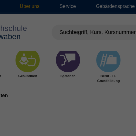
Über uns
Service
Gebärdensprache
n
Gesundheit
Sprachen
Beruf - IT-
Grundbildung
nten