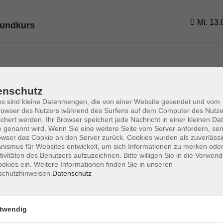
Mi. 13.
rundkurs
enschutz
s sind kleine Datenmengen, die von einer Website gesendet und vom
owser des Nutzers während des Surfens auf dem Computer des Nutze
chert werden. Ihr Browser speichert jede Nachricht in einer kleinen Dat
 genannt wird. Wenn Sie eine weitere Seite vom Server anfordern, se
AGB
Datenschutzerklärung
Impressum
Widerrufs
owser das Cookie an den Server zurück. Cookies wurden als zuverlässi
ismus für Websites entwickelt, um sich Informationen zu merken oder
tivitäten des Benutzers aufzuzeichnen. Bitte willigen Sie in die Verwen
okies ein. Weitere Informationen finden Sie in unseren
schutzhinweisen.
Datenschutz
Öffnungszeiten Aulendorf
twendig
Mo
09:00 - 12:00 Uhr