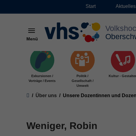
Start
Aktuelles
Menü
Zum Hauptinhalt springen
Exkursionen /
Politik /
Kultur - Gestalte
Vorträge / Events
Gesellschaft /
Umwelt
Sie sind hier:
Über uns
Unsere Dozentinnen und Doze
Weniger, Robin