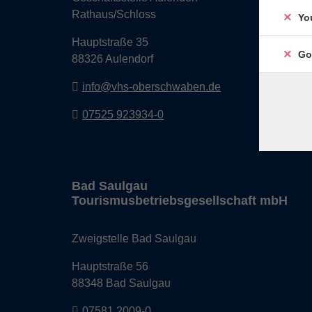
Rathaus/Schloss
Yo
Hauptstraße 35
Go
88326 Aulendorf
info@vhs-oberschwaben.de
07525 923934-0
Bad Saulgau
Tourismusbetriebsgesellschaft mbH
Zweigstelle Bad Saulgau
Hauptstraße 56
88348 Bad Saulgau
07581 2009-0