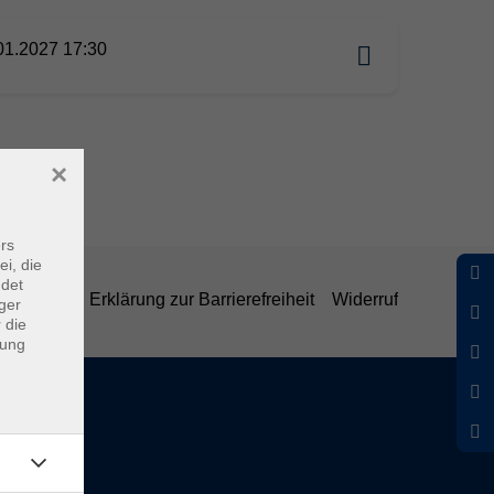
01.2027 17:30
×
rs
ei, die
ndet
belehrung
Erklärung zur Barrierefreiheit
Widerruf
ger
 die
dung