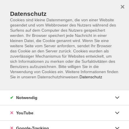
×
Datenschutz
Cookies sind kleine Datenmengen, die von einer Website
gesendet und vom Webbrowser des Nutzers während des
Surfens auf dem Computer des Nutzers gespeichert
Zum Hauptinhalt springen
Sie sind hier:
werden. Ihr Browser speichert jede Nachricht in einer
Über uns
Unsere Dozentinnen und Dozenten
kleinen Datei, die Cookie genannt wird. Wenn Sie eine
weitere Seite vom Server anfordern, sendet Ihr Browser
das Cookie an den Server zurück. Cookies wurden als
Holzschuh, Fabienne
zuverlässiger Mechanismus für Websites entwickelt, um
sich Informationen zu merken oder die Surfaktivitäten des
Benutzers aufzuzeichnen. Bitte willigen Sie in die
Verwendung von Cookies ein. Weitere Informationen finden
Sie in unseren Datenschutzhinweisen.
Datenschutz
Sommer Qigong - Qigong für mehr
Wohlbefinden für Senioren
Mo. 24.08.2026 09:30
Notwendig
Bad Saulgau
YouTube
Google-Tracking