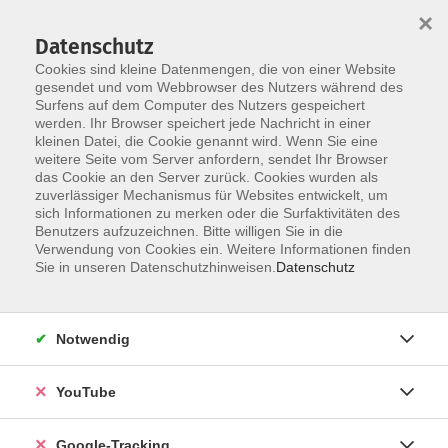
×
Datenschutz
Cookies sind kleine Datenmengen, die von einer Website
gesendet und vom Webbrowser des Nutzers während des
Surfens auf dem Computer des Nutzers gespeichert
Zum Hauptinhalt springen
werden. Ihr Browser speichert jede Nachricht in einer
kleinen Datei, die Cookie genannt wird. Wenn Sie eine
weitere Seite vom Server anfordern, sendet Ihr Browser
IT / Grundlagen /
das Cookie an den Server zurück. Cookies wurden als
zuverlässiger Mechanismus für Websites entwickelt, um
Anwendungen
sich Informationen zu merken oder die Surfaktivitäten des
Benutzers aufzuzeichnen. Bitte willigen Sie in die
Verwendung von Cookies ein. Weitere Informationen finden
Sie in unseren Datenschutzhinweisen.
Datenschutz
7 Kurse
Notwendig
zurück zu Beruf - IT- Grundbildung
YouTube
Ergebnisse filtern
Google-Tracking